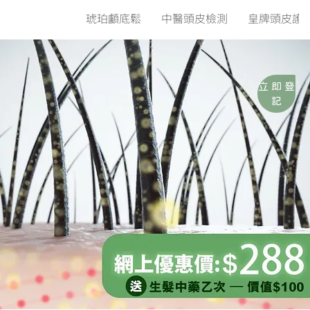
琥珀顱底鬆
中醫頭皮檢測
皇牌頭皮護
立 即 登
記