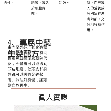
透性。
胞膜，導入
功效。
態，而已導
於細胞內
入的營養成
部。
分則留在皮
膚內部，充
分地發揮作
用。
4. 專屬中藥
由內至外調理強化身體
生髮配方​
機能，滋養精血，有助
促進氣血循環及新陳代
謝，令營養可以運送到
頭皮毛囊，使頭皮和身
體都可以吸收足夠營
養。調理好身體，讓頭
髮自然再生。
​真人實證