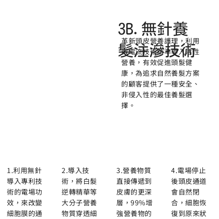
3B.無針養
革新頭皮營養護理，利用
髮注滲技術
微電流技術精準導入活性
營養，有效促進頭髮健
康，為追求自然養髮方案
的顧客提供了一種安全、
非侵入性的最佳養髮選
擇。
1.利用無針
2.導入技
3.營養物質
4.電場停止
導入專利技
術，將白髮
直接傳遞到
後頭皮通道
術的電場功
逆轉精華等
皮膚的更深
會自然閉
效，來改變
大分子營養
層，99%增
合，細胞恢
細胞膜的通
物質穿透細
強營養物的
復到原來狀