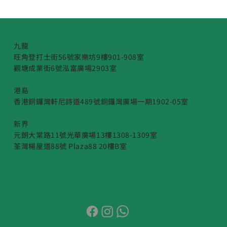
九龍
旺角登打士街56號家樂坊9樓901-908室
觀塘成業街6號泓富廣場2903室
港島
香港銅鑼灣軒尼詩道489號銅鑼灣廣場一期1902-05室
新界
元朗大棠路11號光華廣場13樓1308-1309室
荃灣楊屋道88號 Plaza88 20樓B室