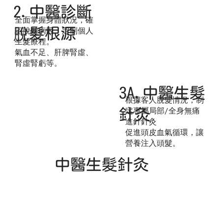
2.中醫診斷
全面掌握身體狀況，確
脫髮根源
認脫髮病因，定制個人
生髮療程。
氣血不足、肝脾腎虛、
腎虛腎虧等。
3A.中醫生髮
根據客人脫髮情況，制
針灸
定專屬局部/全身無痛
進針針灸
促進頭皮血氣循環，讓
營養注入頭髮。
中醫生髮針灸