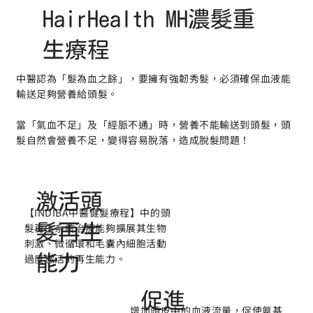
HairHealth MH濃髮重
生療程
中醫認為「髮為血之餘」，要擁有強韌秀髮，必須確保血液能
輸送足夠營養給頭髮。
當「氣血不足」及「經脈不通」時，營養不能輸送到頭髮，頭
髮自然會營養不足，變得容易脫落，造成脫髮問題！
激活頭
【INDIBA中醫健髮療程】中的頭
髮再生
髮再生系統治療能夠擴展其生物
刺激、微循環和毛囊內細胞活動
能力
過度激活的再生能力。
促進
增加頭皮中的血液流量，促使氨基