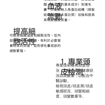
酸（蛋白質的基本成分）到達毛
血液
囊，然後被納入角蛋白結構（頭髮
結構中的基本蛋白質）加強和提高
流動
其頭髮纖維質量。
提高細
可提高組織溫度和細胞活性，從內
胞活性
部刺激和充氧組織，有利於必要營
養物質的到達，從而使毛囊底部的
細胞繁殖。
1.專業頭
專業技術檢視頭皮情
皮檢測
況，了解毛囊的健康狀
況以及數量，以配合中
醫診斷。
檢視頭皮/頭皮屑/頭皮
敏感狀況、頭髮粗細
度、頭髮數量等。