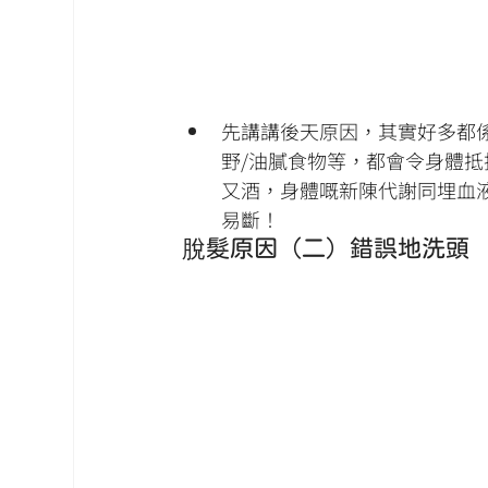
先講講後天原因，其實好多都
野/油膩食物等，都會令身體
又酒，身體嘅新陳代謝同埋血
易斷！
脫髮原因（二）錯誤地洗頭