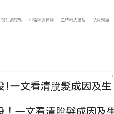
琥珀顱底鬆
中醫頭皮檢測
皇牌頭皮護理
頭皮問題
段!一文看清脫髮成因及生
段！一文看清脫髮成因及