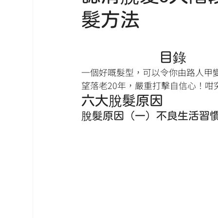
髮方法
				目
一個好嘅髮型，可以令你由路人甲
望落老20年，嚴重打擊自信心！咁
六大脫髮原因
脫髮原因（一）不良生活習