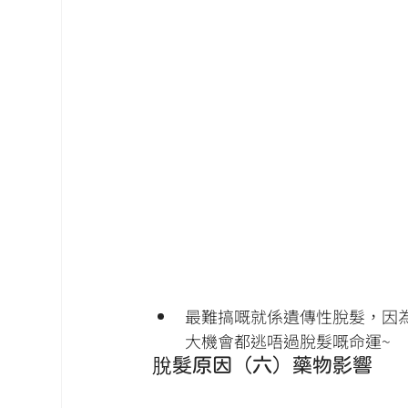
最難搞嘅就係遺傳性脫髮，因
大機會都逃唔過脫髮嘅命運~
脫髮原因（六）藥物影響