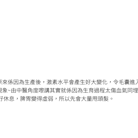
原來係因為生產後，激素水平會產生好大變化，令毛囊進
現象~由中醫角度嚟講其實就係因為生育過程太傷血氣同
好好休息，脾胃變得虛弱，所以先會大量甩頭髮。