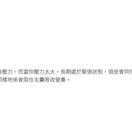
無壓力。而當你壓力太大，長期處於緊張狀態，頭皮會同
同樣地係會阻住毛囊吸收營養。